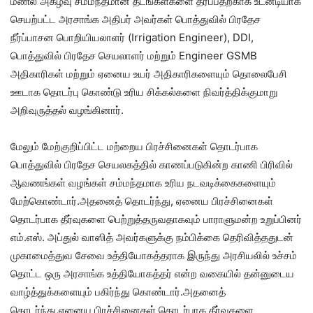
மணல் அகழ்வு சம்மந்தமான தடங்கள்களை தீர்ப்பதற்காக உடனடியாக
செயற்பட்ட அரசாங்க அதிபர் அவர்கள் பொத்துவில் பிரதேச
நீர்ப்பாசன பொறியியலாளர் (Irrigation Engineer), DDI,
பொத்துவில் பிரதேச செயலாளர் மற்றும் Engineer GSMB
அதிகாரிகள் மற்றும் ஏனைய உயர் அதிகாரிகளையும் தொலைபேசி
ஊடாக தொடர்பு கொண்டு உரிய சிக்கல்களை நிவர்த்திக்குமாறு
அறிவுருத்தல் வழங்கினார்.
மேலும் மேற்குறிப்பிட்ட மற்றைய பிரச்சினைகள் தொடர்பாக
பொத்துவில் பிரதேச செயலகத்தில் காணப்படுகின்ற காணி பிரிவில்
ஆவணங்கள் வழங்கள் சம்மந்தமாக உரிய நடவடிக்கைகளையும்
மேற்கொண்டார்.அதனைத் தொடர்ந்து, ஏனைய பிரச்சினைகள்
தொடர்பாக தீர்வுகளை பெற்றுத்தருவதாகவும் பாராளுமன்ற உறுப்பினர்
எம்.எஸ். அப்துல் வாஸித் அவர்களுக்கு நம்பிக்கை தெரிவித்ததுடன்
முகாமைத்துவ சேவை உத்தியோகத்தராக இருந்து அரசியலில் உச்சம்
தொட்ட ஒரு அரசாங்க உத்தியோகத்தர் என்ற வகையில் தன்னுடைய
வாழ்த்துக்களையும் பகிர்ந்து கொண்டார்.அதனைத்
தொடர்ந்து,ஏனைய பிரச்சினைகள் தொடர்பாக தீர்வுகளை