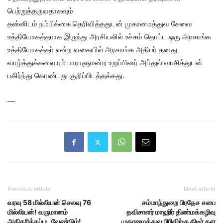
பெற்றுத்தருவதாகவும்
தன்னிடம் நம்பிக்கை தெரிவித்ததுடன் முகாமைத்துவ சேவை
உத்தியோகத்தராக இருந்து அரசியலில் உச்சம் தொட்ட ஒரு அரசாங்க
உத்தியோகத்தர் என்ற வகையில் அரசாங்க அதிபர் தனது
வாழ்த்துக்களையும் பாராளுமன்ற உறுப்பினர் அப்துல் வாசித்துடன்
பகிர்ந்து கொண்டது குறிப்பிடத்தக்கது.
—
Previous article
Next article
வரவு 58 மில்லியன் செலவு 76
சம்மாந்துறை பிரதேச சபை
மில்லியன்! வருமானம்
தவிசாளர் மாஹிர் திண்மக்கழிவு
அதிகரிக்கப்பட வேண்டும்!
முகாமைத்துவ பிரிவிற்கு திடீர் கள