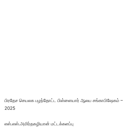
பிரதேச செயலக பழந்தோட்ட பிள்ளையார் ஆலய சங்காபிஷேகம் –
2025
எஸ்.எஸ்.அமிர்தகழியான் மட்டக்களப்பு