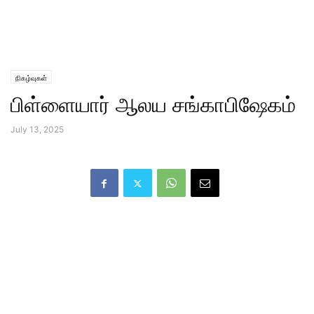
நிகழ்வுகள்
பிள்ளையார் ஆலய சங்காபிஷேகம்
July 13, 2025