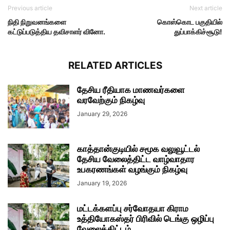
Previous article
Next article
நிதி நிறுவனங்களை
கொஸ்கொட பகுதியில்
கட்டுப்படுத்திய தவிசாளர் வினோ.
துப்பாக்கிச்சூடு!
RELATED ARTICLES
தேசிய ரீதியாக மாணவர்களை
வரவேற்கும் நிகழ்வு
January 29, 2026
காத்தான்குடியில் சமூக வலுவூட்டல்
தேசிய வேலைத்திட்ட வாழ்வாதார
உபகரணங்கள் வழங்கும் நிகழ்வு
January 19, 2026
மட்டக்களப்பு சர்வோதயா கிராம
உத்தியோகஸ்தர் பிரிவில் டெங்கு ஒழிப்பு
வேலைத்திட்டம்