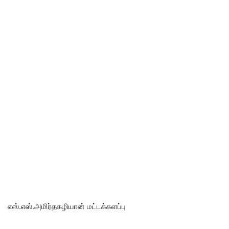
எஸ்.எஸ்.அமிர்தகழியான் மட்டக்களப்பு