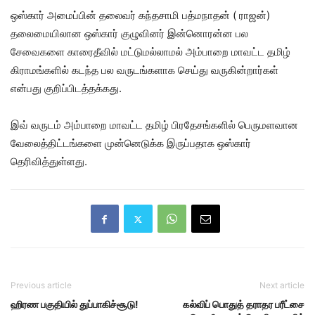
ஒஸ்கார் அமைப்பின் தலைவர் கந்தசாமி பத்மநாதன் ( ராஜன்)
தலைமையிலான ஒஸ்கார் குழுவினர் இன்னொரன்ன பல
சேவைகளை காரைதீவில் மட்டுமல்லாமல் அம்பாறை மாவட்ட தமிழ்
கிராமங்களில் கடந்த பல வருடங்களாக செய்து வருகின்றார்கள்
என்பது குறிப்பிடத்தக்கது.
இவ் வருடம் அம்பாறை மாவட்ட தமிழ் பிரதேசங்களில் பெருமளவான
வேலைத்திட்டங்களை முன்னெடுக்க இருப்பதாக ஒஸ்கார்
தெரிவித்துள்ளது.
Previous article
Next article
ஹிரண பகுதியில் துப்பாகிச்சூடு!
கல்விப் பொதுத் தராதர பரீட்சை