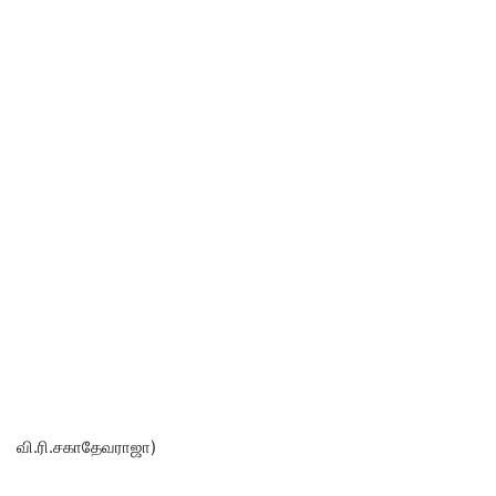
வி.ரி.சகாதேவராஜா)