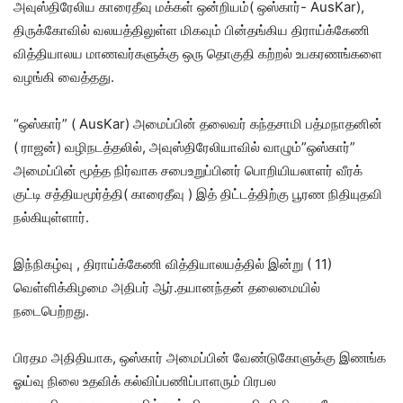
அவுஸ்திரேலிய காரைதீவு மக்கள் ஒன்றியம்( ஒஸ்கார்- AusKar),
திருக்கோவில் வலயத்திலுள்ள மிகவும் பின்தங்கிய திராய்க்கேணி
வித்தியாலய மாணவர்களுக்கு ஒரு தொகுதி கற்றல் உபகரணங்களை
வழங்கி வைத்தது.
“ஒஸ்கார்” ( AusKar) அமைப்பின் தலைவர் கந்தசாமி பத்மநாதனின்
( ராஜன்) வழிநடத்தலில், அவுஸ்திரேலியாவில் வாழும்”ஒஸ்கார்”
அமைப்பின் மூத்த நிர்வாக சபைஉறுப்பினர் பொறியியலாளர் வீரக்
குட்டி சத்தியமூர்த்தி( காரைதீவு ) இத் திட்டத்திற்கு பூரண நிதியுதவி
நல்கியுள்ளார்.
இந்நிகழ்வு , திராய்க்கேணி வித்தியாலயத்தில் இன்று ( 11)
வெள்ளிக்கிழமை அதிபர் ஆர்.தயானந்தன் தலைமையில்
நடைபெற்றது.
பிரதம அதிதியாக, ஒஸ்கார் அமைப்பின் வேண்டுகோளுக்கு இணங்க
ஓய்வு நிலை உதவிக் கல்விப்பணிப்பாளரும் பிரபல