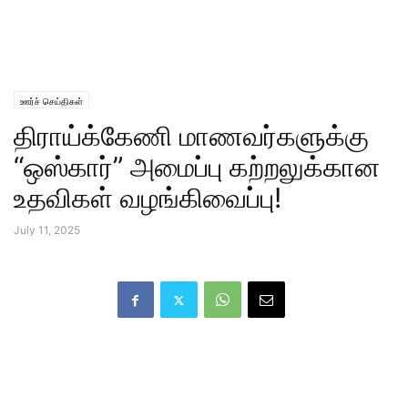
ஊர்ச் செய்திகள்
திராய்க்கேணி மாணவர்களுக்கு
“ஒஸ்கார்” அமைப்பு கற்றலுக்கான
உதவிகள் வழங்கிவைப்பு!
July 11, 2025