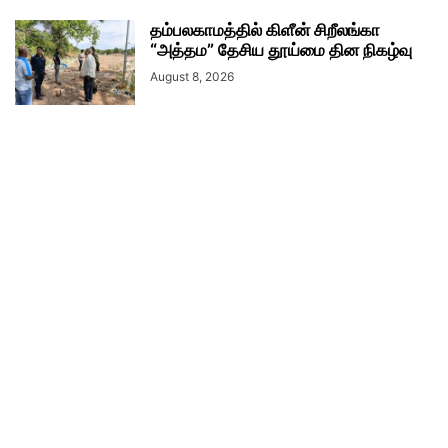
தம்பலகாமத்தில் கிளீன் சிறீலங்கா
“அத்தம” தேசிய தூய்மை தின நிகழ்வு
August 8, 2026