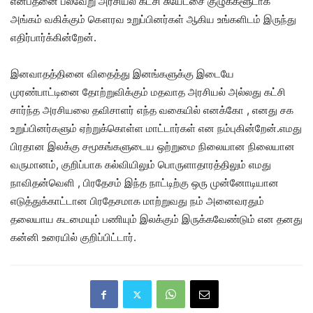
என்பதனை பல்வேறு அரசியல் கட்சி சுயேட்சை குழுக்களூடாக
அங்கம் வகிக்கும் கௌரவ உறுப்பினர்கள் ஆகிய உங்களிடம் இருந்து
எதிர்பார்க்கின்றேன்.
இனவாதத்தினை விதைத்து இனங்களுக்கு இடையே
முரண்பாட்டினை தோற்றுவிக்கும் மதவாத அரசியல் அல்லது கட்சி
சார்ந்த அரசியலை தவிசாளர் எந்த வகையில் எனக்கோ , எனது சக
உறுப்பினர்களும் ஏற்றுக்கொள்ள மாட்டார்கள் என நம்புகின்றேன்.எமது
பிரதான இலக்கு சமூகங்களுடைய ஒற்றுமை நிலையான நிலையான
வருமானம், குறிப்பாக கல்வியிலும் பொருளாதாரத்திலும் எமது
நாவிதன்வெளி , பிரதேசம் இந்த நாட்டிற்கு ஒரு முன்னோடியான
எடுத்துக்காட்டான பிரதேசமாக மாற்றுவது நம் அனைவரதும்
தலையாய கடமையும் பணியும் இலக்கும் இருக்கவேண்டும் என தனது
கன்னி உரையில் குறிப்பிட்டார்.