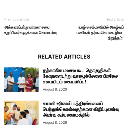
Previous article
Next article
அக்கரைப்பற்று மாநகர சபை
யாழ் செம்மணியில் அகழ்வுப்
உறுப்பினர்களுக்கான செயலமர்வு
பணிகள் தற்காலிகமாக இடை
நிறுத்தம்!
RELATED ARTICLES
தற்காலிக மலசல கூட தொகுதிகள்
கோறளைபற்று வாழைச்சேனை பிரதேச
சபையிடம் கையளிப்பு!
August 8, 2026
காணி உரிமைப் பத்திரங்களைப்
பெற்றுக்கொள்வதற்கான விழிப்புணர்வு
அமர்வு தம்பலகாமத்தில்
August 8, 2026