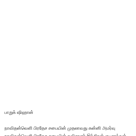
பாறுக் ஷிஹான்
நாவிதன்வெளி பிரதேச சபையின் முதலாவது கன்னி அமர்வு
நாவிதன்வெளி பிரதேச சபையின் தவிசாளர் இந்திரன் ரூபசாந்தன்