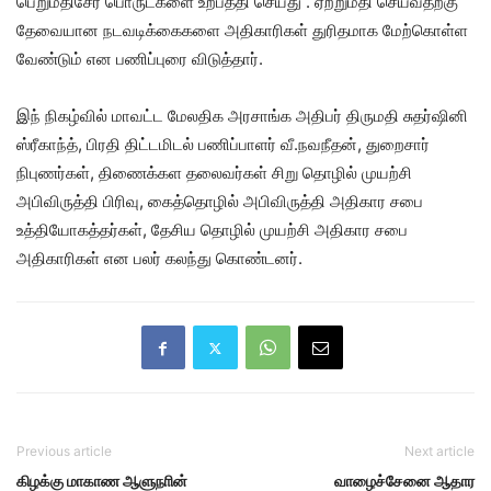
பெறுமதிசேர் பொருட்களை உற்பத்தி செய்து . ஏற்றுமதி செய்வதற்கு
தேவையான நடவடிக்கைகளை அதிகாரிகள் துரிதமாக மேற்கொள்ள
வேண்டும் என பணிப்புரை விடுத்தார்.
இந் நிகழ்வில் மாவட்ட மேலதிக அரசாங்க அதிபர் திருமதி சுதர்ஷினி
ஸ்ரீகாந்த், பிரதி திட்டமிடல் பணிப்பாளர் வீ.நவநீதன், துறைசார்
நிபுணர்கள், திணைக்கள தலைவர்கள் சிறு தொழில் முயற்சி
அபிவிருத்தி பிரிவு, கைத்தொழில் அபிவிருத்தி அதிகார சபை
உத்தியோகத்தர்கள், தேசிய தொழில் முயற்சி அதிகார சபை
அதிகாரிகள் என பலர் கலந்து கொண்டனர்.
Previous article
Next article
கிழக்கு மாகாண ஆளுநாின்
வாழைச்சேனை ஆதார