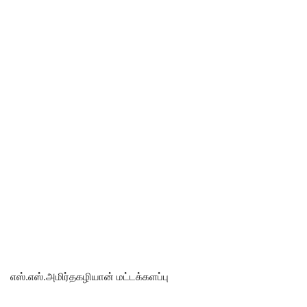
எஸ்.எஸ்.அமிர்தகழியான் மட்டக்களப்பு