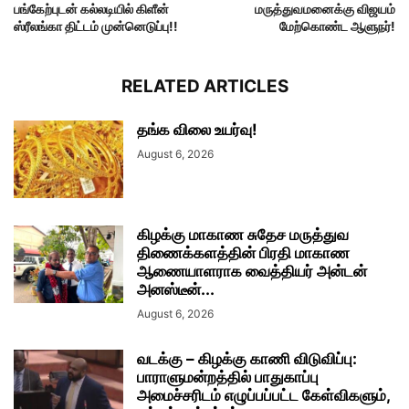
பங்கேற்புடன் கல்லடியில் கிளீன்
மருத்துவமனைக்கு விஜயம்
ஸ்ரீலங்கா திட்டம் முன்னெடுப்பு!!
மேற்கொண்ட ஆளுநர்!
RELATED ARTICLES
தங்க விலை உயர்வு!
August 6, 2026
கிழக்கு மாகாண சுதேச மருத்துவ
திணைக்களத்தின் பிரதி மாகாண
ஆணையாளராக வைத்தியர் அன்டன்
அனஸ்டீன்...
August 6, 2026
வடக்கு – கிழக்கு காணி விடுவிப்பு:
பாராளுமன்றத்தில் பாதுகாப்பு
அமைச்சரிடம் எழுப்பப்பட்ட கேள்விகளும்,