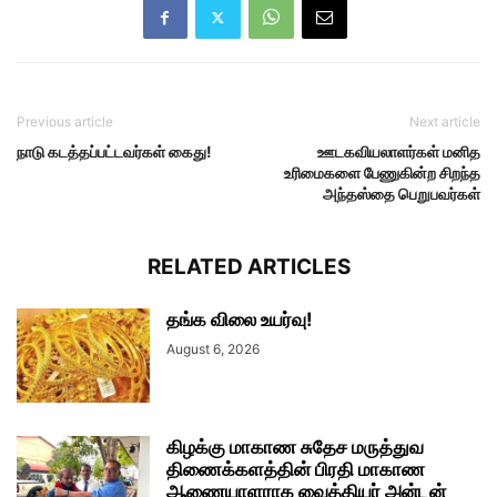
Previous article
Next article
நாடு கடத்தப்பட்டவர்கள் கைது!
ஊடகவியலாளர்கள் மனித
உரிமைகளை பேணுகின்ற சிறந்த
அந்தஸ்தை பெறுபவர்கள்
RELATED ARTICLES
தங்க விலை உயர்வு!
August 6, 2026
கிழக்கு மாகாண சுதேச மருத்துவ
திணைக்களத்தின் பிரதி மாகாண
ஆணையாளராக வைத்தியர் அன்டன்