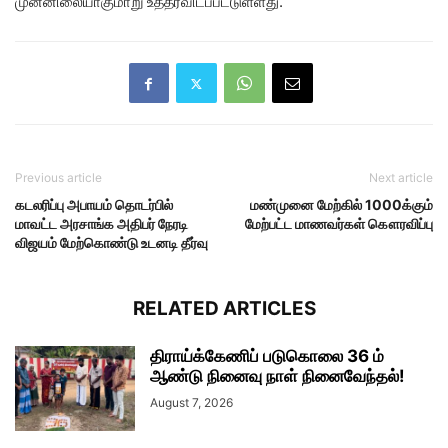
முன்னிலையாகுமாறு உத்தரவிடப்பட்டுள்ளது.
Previous article
Next article
கடலரிப்பு அபாயம் தொடர்பில்
மண்முனை மேற்கில் 1000க்கும்
மாவட்ட அரசாங்க அதிபர் நேரடி
மேற்பட்ட மாணவர்கள் கௌரவிப்பு
விஜயம் மேற்கொண்டு உடனடி தீர்வு
RELATED ARTICLES
திராய்க்கேணிப் படுகொலை 36 ம்
ஆண்டு நினைவு நாள் நினைவேந்தல்!
August 7, 2026