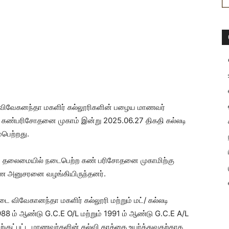
ம் விவேகனந்தா மகளிர் கல்லூரிகளின் பழைய மாணவர்
ட கண்பரிசோதனை முகாம் இன்று 2025.06.27 திகதி கல்லடி
பெற்றது.
நாதன் தலைமையில் நடைபெற்ற கண் பரிசோதனை முகாமிற்கு
இணை அனுசரனை வழங்கியிருந்தனர்.
ை விவேகானந்தா மகளிர் கல்லூரி மற்றும் மட்/ கல்லடி
88 ம் ஆண்டு G.C.E O/L மற்றும் 1991 ம் ஆண்டு G.C.E A/L
்குட்பட்ட மாணவர்களின் கல்வி தரத்தை உயர்த்துவதற்காக