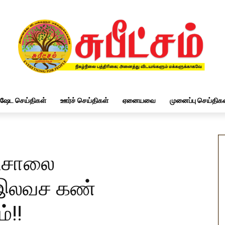
ிஷேட செய்திகள்
ஊர்ச் செய்திகள்
ஏனையவை
முனைப்பு செய்திகள
ாடசாலை
 இலவச கண்
்!!