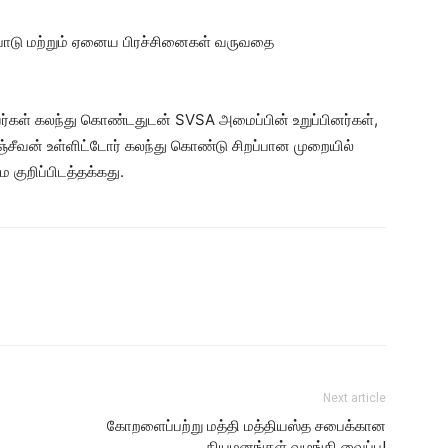
ைபாடு மற்றும் ஏனைய பிரச்சினைகள் வருவதை
ர்கள் கலந்து கொண்டதுடன் SVSA அமைப்பின் உறுப்பினர்கள்,
ீ.சஞ்சீவன் உள்ளிட்டோர் கலந்து கொண்டு சிறப்பான முறையில்
ுறிப்பிடத்தக்கது.
Next article
கோறளைப்பற்று மத்தி மத்தியஸ்த சபைக்கான
நியமனங்கள் வழங்கி வைப்பு!