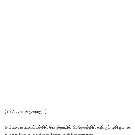
( வி.ரி. சகாதேவராஜா)
அம்பாறை மாவட்டத்தில் பொத்துவில் பிரதேசத்தில் எதிரும் புதிருமாக
இருந்த இரு துருவங்கள் நேற்று ஒன்றிணைந்தன.