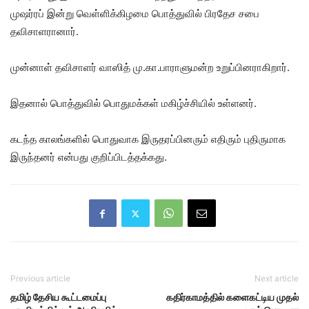
முஷர்ரப் இன்று வெள்ளிக்கிழமை பொத்துவில் பிரதேச சபை
தவிசாளரானார்.
முன்னாள் தவிசாளர் வாஸித் மு.கா.பாராளுமன்ற உறுப்பினராகிறார்.
இதனால் பொத்துவில் பொதுமக்கள் மகிழ்ச்சியில் உள்ளனர்.
கடந்த காலங்களில் பொதுவாக இருதரப்பினரும் எதிரும் புதிருமாக
இருந்தனர் என்பது குறிப்பிடத்தக்கது.
Previous article
Next article
தமிழ் தேசிய கூட்டமைப்பு
கதிர்காமத்தில் களைகட்டிய முதல்