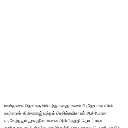
மண்முனை தென்எருவில் பற்று களுதாவளை பிரதேச சபையின்
தவிசாளர் வினோராஜ் மற்றும் பிரதித்தவிசாளர் ஆகியோரை
வரவேற்றலும் துறைநீலாவணை அபிவிருத்தி தொடர்பான
கலந்துரையாடல் நிகழ்வு ஞாயிற்றுக்கிழமை காலை 11 மணியளவில்