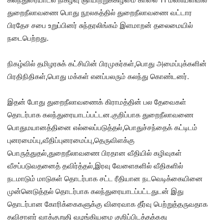
துறைநீலாவணை பொது நூலகத்தில் துறைநீலாவணை வட்டார
பிரதேச சபை உறுப்பினர் சுந்தரலிங்கம் இளமாறன் தலைமையில்
நடைபெற்றது.
நிகழ்வில் தமிழரசுக் கட்சியின் பிரமுகர்கள்,பொது அமைப்புக்களின்
பிரதிநிதிகள்,பொது மக்கள் எனப்பலரும் கலந்து கொண்டனர்.
இதன் போது துறைநீலாவணைக் கிராமத்தின் பல தேவைகள்
தொடர்பாக கலந்துரையாடப்பட்டன.குறிப்பாக துறைநீலாவணை
பொதுமயானத்தினை எல்லைப்படுத்தல்,பொதுச்சந்தைக் கட்டிடம்
புனரமைப்பு,வீதிப்புனரமைப்பு,தெருவிளக்கு
பொருத்துதல்,துறைநீலாவணை பிரதான வீதியில் கழிவுகள்
வீசப்படுவதனைத் தவிர்த்தல்,இரவு வேளைகளில் வீதிகளில்
நடமாடும் மாடுகள் தொடர்பாக சட்ட ரீதியான நடவெடிக்கையினை
முன்னெடுத்தல் தொடர்பாக கலந்துரையாடப்பட்டதுடன் இது
தொடர்பான கோரிக்கைகளுக்கு விரைவாக தீர்வு பெற்றுத்தருவதாக
தவிசாளர் வாக்குறுதி வழங்கியமை குறிப்பிடத்தக்கது