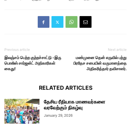
Previous article
Next article
இலஞ்சம் பெற்ற குற்றச்சாட்டு -இரு
மண்முனை தென் எருவில் பற்று
பொலிஸ் சார்ஜன்ட் அதிகாரிகள்
பிரதேச சபையின் வருமானத்தை
கைது!
அதிகரித்தார் தவிசாளர்.
RELATED ARTICLES
தேசிய ரீதியாக மாணவர்களை
வரவேற்கும் நிகழ்வு
January 29, 2026