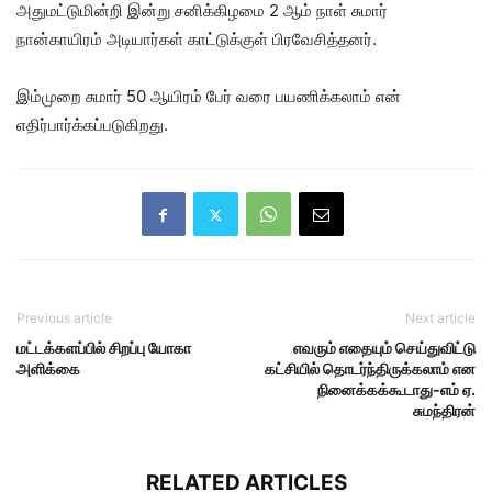
அதுமட்டுமின்றி இன்று சனிக்கிழமை 2 ஆம் நாள் சுமார்
நான்காயிரம் அடியார்கள் காட்டுக்குள் பிரவேசித்தனர்.
இம்முறை சுமார் 50 ஆயிரம் பேர் வரை பயணிக்கலாம் என்
எதிர்பார்க்கப்படுகிறது.
Previous article
Next article
மட்டக்களப்பில் சிறப்பு யோகா
எவரும் எதையும் செய்துவிட்டு
அளிக்கை
கட்சியில் தொடர்ந்திருக்கலாம் என
நினைக்கக்கூடாது-எம் ஏ.
சுமந்திரன்
RELATED ARTICLES