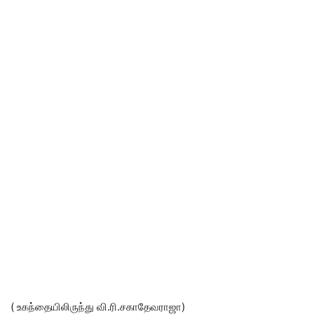
( உகந்தையிலிருந்து வி.ரி.சகாதேவராஜா)