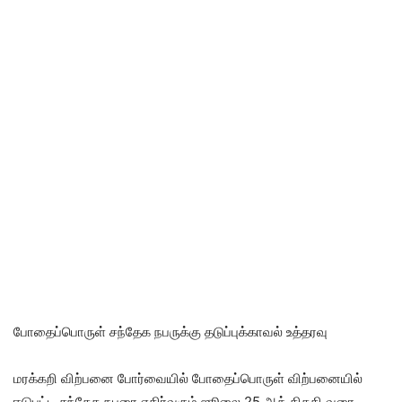
போதைப்பொருள் சந்தேக நபருக்கு தடுப்புக்காவல் உத்தரவு
மரக்கறி விற்பனை போர்வையில் போதைப்பொருள் விற்பனையில்
ஈடுபட்ட சந்தேக நபரை எதிர்வரும் ஜூலை 25 ஆந் திகதி வரை