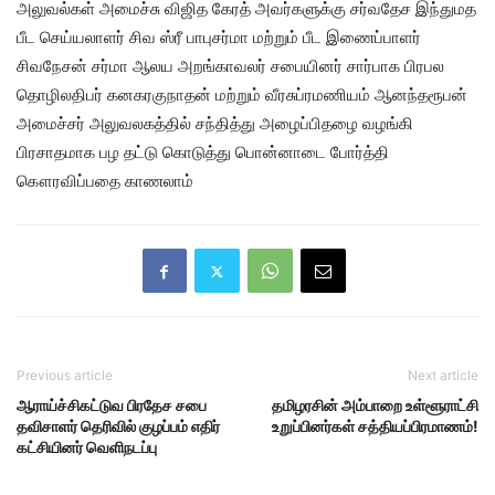
அலுவல்கள் அமைச்சு விஜித கேரத் அவர்களுக்கு சர்வதேச இந்துமத
பீட செய்யலாளர் சிவ ஸ்ரீ பாபுசர்மா மற்றும் பீட இணைப்பாளர்
சிவநேசன் சர்மா ஆலய அறங்காவலர் சபையினர் சார்பாக பிரபல
தொழிலதிபர் கனகரகுநாதன் மற்றும் வீரசுப்ரமணியம் ஆனந்தரூபன்
அமைச்சர் அலுவலகத்தில் சந்தித்து அழைப்பிதழை வழங்கி
பிரசாதமாக பழ தட்டு கொடுத்து பொன்னாடை போர்த்தி
கௌரவிப்பதை காணலாம்
Previous article
Next article
ஆராய்ச்சிகட்டுவ பிரதேச சபை
தமிழரசின் அம்பாறை உள்ளூராட்சி
தவிசாளர் தெரிவில் குழப்பம் எதிர்
உறுப்பினர்கள் சத்தியப்பிரமாணம்!
கட்சியினர் வெளிநடப்பு