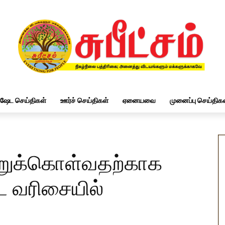
ிஷேட செய்திகள்
ஊர்ச் செய்திகள்
ஏனையவை
முனைப்பு செய்திகள
றுக்கொள்வதற்காக
ட வரிசையில்