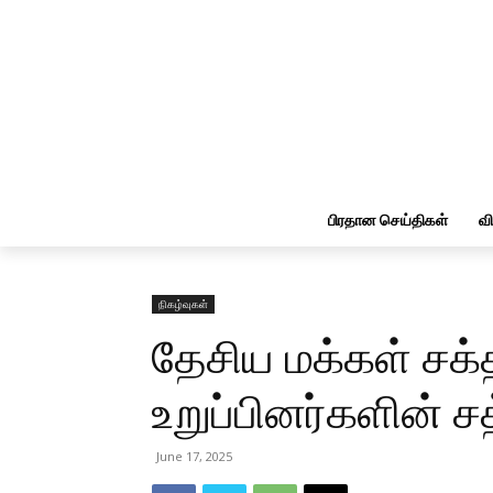
பிரதான செய்திகள்
வ
நிகழ்வுகள்
தேசிய மக்கள் சக்த
உறுப்பினர்களின் ச
June 17, 2025