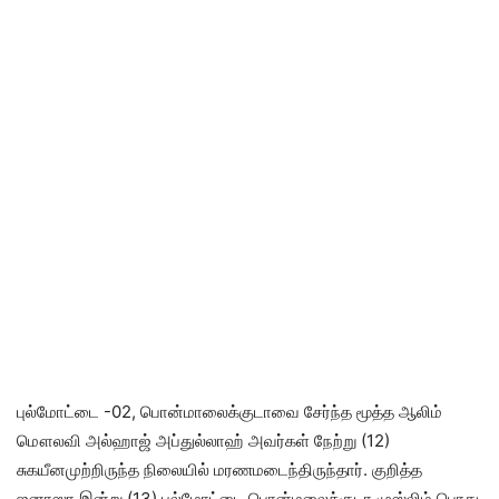
புல்மோட்டை -02, பொன்மாலைக்குடாவை சேர்ந்த மூத்த ஆலிம்
மௌலவி அல்ஹாஜ் அப்துல்லாஹ் அவர்கள் நேற்று (12)
சுகயீனமுற்றிருந்த நிலையில் மரணமடைந்திருந்தார். குறித்த
ஜனாஸா இன்று (13) புல்மோட்டை பொன்மலைக்குடா முஸ்லிம் பொது