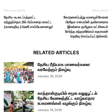
Previous article
Next article
தேசிய கூடைப்பந்தாட்ட
கோறளைப்பற்று வாழைச்சேனை
சுற்றுத்தொடரில் அம்பாறை மாவட்ட
பிரதேச சபையின் தவிசாளராக
(காரைதீவு )அணி சாம்பியனானது!
இலங்கை தமிழரசு கட்சியைச்
சேர்ந்த சுந்தரலிங்கம் சுதாகரன்
தெரிவு செய்யப்பட்டுள்ளார்.
RELATED ARTICLES
தேசிய ரீதியாக மாணவர்களை
வரவேற்கும் நிகழ்வு
January 29, 2026
காத்தான்குடியில் சமூக வலுவூட்டல்
தேசிய வேலைத்திட்ட வாழ்வாதார
உபகரணங்கள் வழங்கும் நிகழ்வு
January 19, 2026