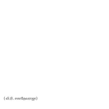
( வி.ரி. சகாதேவராஜா)