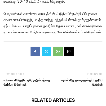
மணிக்கு 30-40 கி.மீ. அளவில் இருக்கும்.
பொதுமக்கள் வானிலை மையத்தின் அடுத்தடுத்த அறிவிப்புகளை
கவனமாக பின்பற்றி, பலத்த காற்று மற்றும் மின்னல் தாக்குதல்களால்
ஏற்படக்கூடிய பாதிப்புகளை தவிர்க்க தேவையான முன்னெச்சரிக்கை
நடவடிக்கைகளை மேற்கொள்ளுமாறு கேட்டுக்கொள்ளப்படுகிறார்கள்.
Previous article
Next article
விமான விபத்தில் ஒரே குடும்பத்தை
ஈரான் மீது தாக்குதல் நட்டத்திய
சேர்ந்த 5 பேர் பலி
இஸ்ரேல்
RELATED ARTICLES