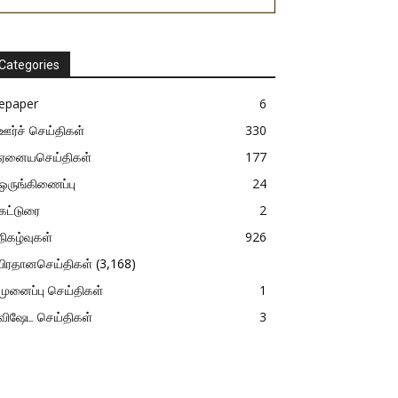
Categories
epaper
6
ஊர்ச் செய்திகள்
330
ஏனையசெய்திகள்
177
ஒருங்கிணைப்பு
24
கட்டுரை
2
நிகழ்வுகள்
926
பிரதானசெய்திகள்
(3,168)
முனைப்பு செய்திகள்
1
விஷேட செய்திகள்
3