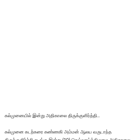
கல்முனையில் இன்று அதிகாலை திருக்குளிர்த்தி..
கல்முனை கடற்கரை கண்ணகி அம்மன் ஆலய வருடாந்த
திருக்குளிர்ச்சி சடங்கு இன்று (10) செவ்வாய்க்கிழமை அதிகாலை