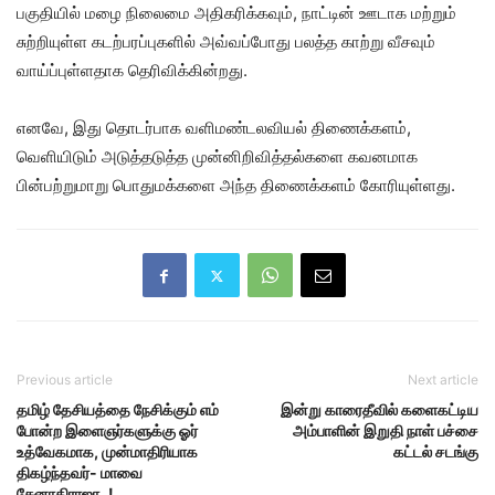
பகுதியில் மழை நிலைமை அதிகரிக்கவும், நாட்டின் ஊடாக மற்றும்
சுற்றியுள்ள கடற்பரப்புகளில் அவ்வப்போது பலத்த காற்று வீசவும்
வாய்ப்புள்ளதாக தெரிவிக்கின்றது.
எனவே, இது தொடர்பாக வளிமண்டலவியல் திணைக்களம்,
வெளியிடும் அடுத்தடுத்த முன்னிறிவித்தல்களை கவனமாக
பின்பற்றுமாறு பொதுமக்களை அந்த திணைக்களம் கோரியுள்ளது.
Previous article
Next article
தமிழ் தேசியத்தை நேசிக்கும் எம்
இன்று காரைதீவில் களைகட்டிய
போன்ற இளைஞர்களுக்கு ஓர்
அம்பாளின் இறுதி நாள் பச்சை
உத்வேகமாக, முன்மாதிரியாக
கட்டல் சடங்கு
திகழ்ந்தவர்- மாவை
சேனாதிராஜா..!