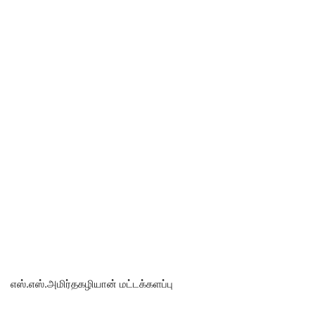
எஸ்.எஸ்.அமிர்தகழியான் மட்டக்களப்பு