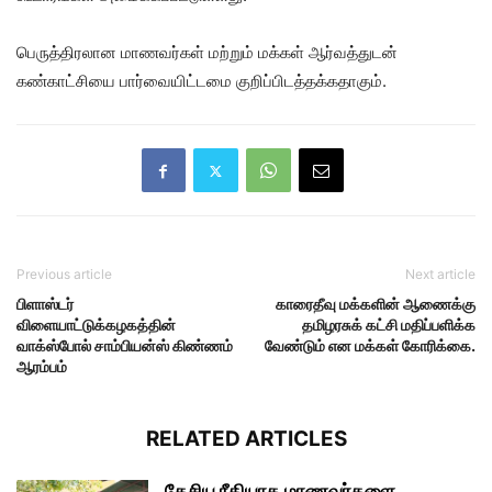
பெருத்திரலான மாணவர்கள் மற்றும் மக்கள் ஆர்வத்துடன்
கண்காட்சியை பார்வையிட்டமை குறிப்பிடத்தக்கதாகும்.
Previous article
Next article
பிளாஸ்டர்
காரைதீவு மக்களின் ஆணைக்கு
விளையாட்டுக்கழகத்தின்
தமிழரசுக் கட்சி மதிப்பளிக்க
வாக்ஸ்போல் சாம்பியன்ஸ் கிண்ணம்
வேண்டும் என மக்கள் கோரிக்கை.
ஆரம்பம்
RELATED ARTICLES
தேசிய ரீதியாக மாணவர்களை