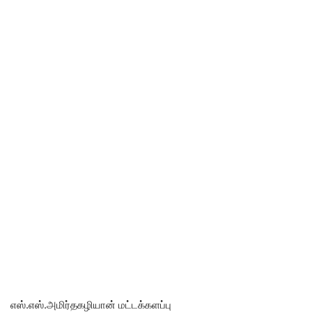
எஸ்.எஸ்.அமிர்தகழியான் மட்டக்களப்பு