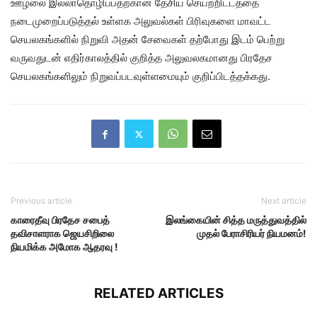
ஊழலை இல்லாதொழிப்பதற்கான தேசிய செயற்றிட்டத்தை
நடைமுறைப்படுத்தல் உள்ளக அலுவல்கள் பிரிவுகளை மாவட்ட
செயலகங்களில் நிறுவி அதன் சேவைகள் தற்போது இடம் பெற்று
வருவதுடன் எதிர்காலத்தில் குறித்த அலுவலகமானது பிரதேச
செயலகங்களிலும் நிறுவப்படவுள்ளமையும் குறிப்பிடத்தக்கது.
Previous article
Next article
காரைதீவு பிரதேச சபைத்
இலங்கையின் சித்த மருத்துவத்தில்
தவிசாளராக ஜெயசிறிலை
முதல் பேராசிரியர் நியமனம்!
நியமிக்க அமோக ஆதரவு !
RELATED ARTICLES