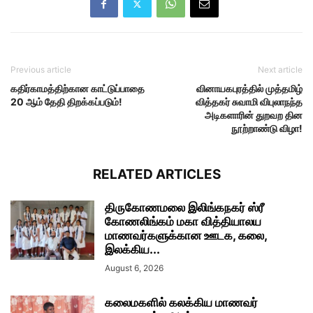
Previous article
Next article
கதிர்காமத்திற்கான காட்டுப்பாதை
வினாயகபுரத்தில் முத்தமிழ்
20 ஆம் தேதி திறக்கப்படும்!
வித்தகர் சுவாமி விபுலாநந்த
அடிகளாரின் துறவற தின
நூற்றாண்டு விழா!
RELATED ARTICLES
திருகோணமலை இலிங்கநகர் ஸ்ரீ
கோணலிங்கம் மகா வித்தியாலய
மாணவர்களுக்கான ஊடக, கலை,
இலக்கிய...
August 6, 2026
கலைமகளில் கலக்கிய மாணவர்