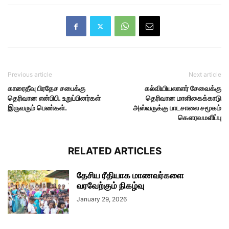
Previous article
Next article
காரைதீவு பிரதேச சபைக்கு
கல்வியியலாளர் சேவைக்கு
தெரிவான என்பிபி. உறுப்பினர்கள்
தெரிவான மாளிகைக்காடு
இருவரும் பெண்கள்.
அஸ்வருக்கு பாடசாலை சமூகம்
கௌரவமளிப்பு
RELATED ARTICLES
தேசிய ரீதியாக மாணவர்களை
வரவேற்கும் நிகழ்வு
January 29, 2026