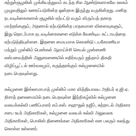
சுற்றுச்சூழலின் முக்கியத்துவம் கடந்த சில ஆண்டுகளாகவே உலகம்
முழுவதிலும் உணரப்படுகின்ற ஒன்றாக இருந்து வருகின்றது. மனித
நடவடிக்கைகளால் சூழலில் ஏற்பட்டு வரும் விரும்பத் தகாத
மாற்றங்களும், அதனால் ஏற்படுகின்ற பாதகமான விளைவுகளும்,
இது தொடர்பாக நடவடிக்கைகளை எடுக்க வேண்டிய கட்டாயத்தை
ஏற்படுத்தியுள்ளன. இதனை மையமாக கொண்டு டயகோணியா
மற்றும் முஸ்லிம் பெண்கள் ஆராய்ச்சி செயல் முன்னணி
என்பனவற்றின் அனுசரணையில் எதிர்வரும் ஐந்தாம் திகதி
விழிப்பூட்டல் ஊர்வலமும், கருத்தரங்கும் கல்முனையில்
நடைபெறவுள்ளது.
கல்முனை இஸ்லாமாபாத் முஸ்லிம் மகா வித்தியாலய அதிபர் ஏ.ஜி.ஏ.
றிசாத் தலைமையில் நடைபெறவுள்ள இந்நிகழ்வில் கல்முனை
வலயக்கல்வி பணிப்பாளர் எம்.எஸ். சஹுதுல் நஜீம், சுற்றாடல் அதிகார
சபை உயர் அதிகாரிகள், கல்முனை வலயக் கல்வி அலுவலக
அதிகாரிகள், பொலிஸ் திணைக்கள அதிகாரிகள் என பலரும் கலந்து
கொள்ள உள்ளனர்.