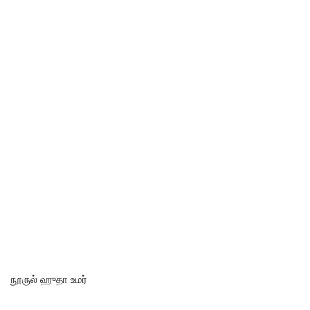
நூருல் ஹுதா உமர்