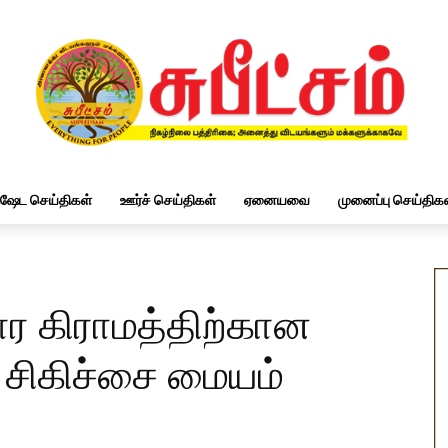
ிஷேட செய்திகள்
ஊர்ச் செய்திகள்
ஏனையவை
முனைப்பு செய்திகள
வார கிராமத்திற்கான
 சிகிச்சை மையம்