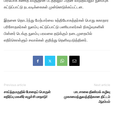
பிரயோக கணித விஞ்ஞான பீடத்திலும் அதன் விடுதியிலும் நுளம்புக்
கட்டுப்பாட்டு நடவடிக்கைகள் முன்னெடுக்கப்பட்டன.
இதனை தொடர்ந்து மேற்பார்வை உத்தியோகத்தர்கள் பொது சுகாதார
பரிசோதகர்கள் நுளம்பு கட்டுப்பாட்டு பணியாளர்கள் நிகழ்வுகளின்
பின்னர் டெங்கு நுளம்பு பரவலை தடுக்கும் நடைமுறையில்
எதிர்கொள்ளும் சவால்கள் குறித்து தெளிவுபடுத்தினர்.
Previous article
Next article
சாய்ந்தமருதில் போதைப் பொருள்
பாடசாலை திண்மக் கழிவு
எதிர்ப்பு மகளிர் எழுச்சி மாநாடு!
முகாமைத்துவத்திற்கான திட்டம்
ஆரம்பம்