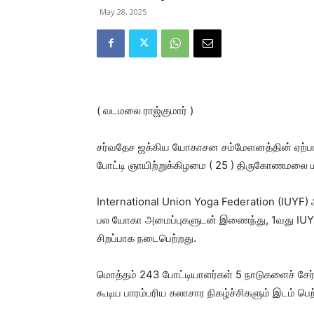
May 28, 2025
( வடமலை ராஜ்குமார் )
சர்வதேச ஜக்கிய யோகாசன சம்மேளனத்தின் ஏற்
போட்டி ஞாயிற்றுக்கிழமை ( 25 ) திருகோணமலை ம
International Union Yoga Federation (IUYF) 
பல யோகா அமைப்புகளுடன் இணைந்து, 1வது IU
சிறப்பாக நடைபெற்றது.
மொத்தம் 243 போட்டியாளர்கள் 5 நாடுகளைச் சேர்ந்
கூடிய பாரம்பரிய கலாசார நிகழ்ச்சிகளும் இடம் பெ