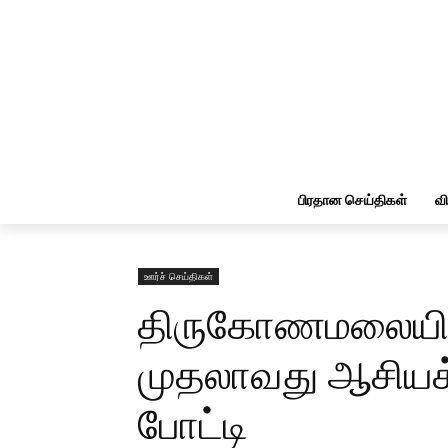
பிரதான செய்திகள்
வ
ஊர்ச் செய்திகள்
திருகோணமலையில்
முதலாவது ஆசி
போட்டி