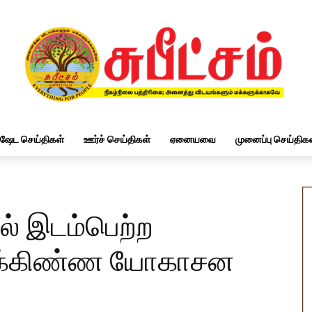
ிஷேட செய்திகள்
ஊர்ச் செய்திகள்
ஏனையவை
முனைப்பு செய்திகள
 இடம்பெற்ற
யக்கிண்ண யோகாசன