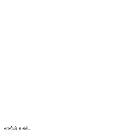
ஹஸ்பர் ஏ.எச்_