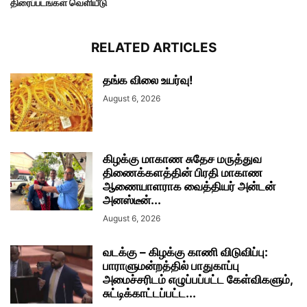
திரைப்படங்கள் வெளியீடு
RELATED ARTICLES
தங்க விலை உயர்வு!
August 6, 2026
கிழக்கு மாகாண சுதேச மருத்துவ
திணைக்களத்தின் பிரதி மாகாண
ஆணையாளராக வைத்தியர் அன்டன்
அனஸ்டீன்...
August 6, 2026
வடக்கு – கிழக்கு காணி விடுவிப்பு:
பாராளுமன்றத்தில் பாதுகாப்பு
அமைச்சரிடம் எழுப்பப்பட்ட கேள்விகளும்,
சுட்டிக்காட்டப்பட்ட...